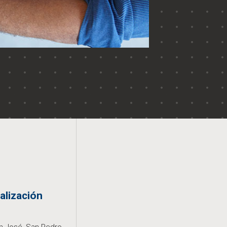
alización
 José, San Pedro