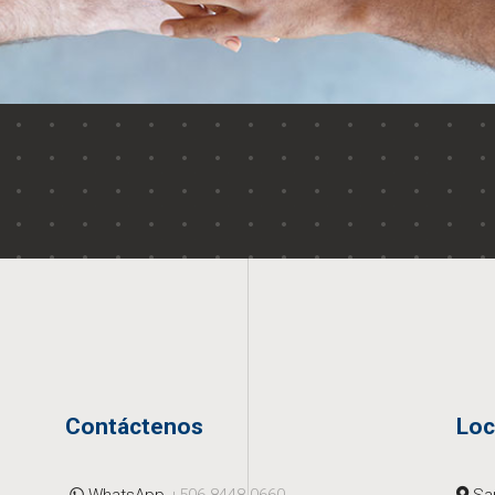
Contáctenos
Loc
WhatsApp
+506 8448-0660
San